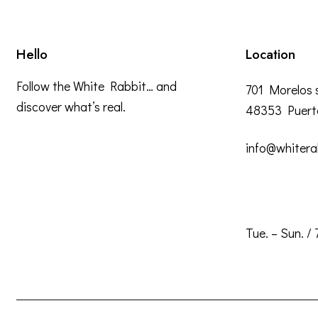
Hello
Location
Follow the White Rabbit… and
701 Morelos s
discover what’s real.
48353 Puerto 
info@whitera
332 372 22
Tue. – Sun. /